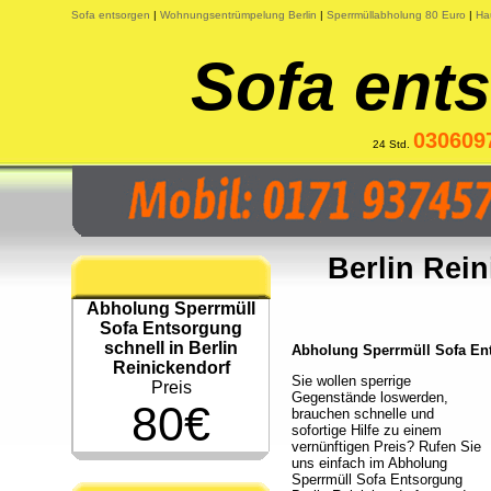
Sofa entsorgen
|
Wohnungsentrümpelung Berlin
|
Sperrmüllabholung 80 Euro
|
Ha
Sofa ents
030609
24 Std.
Berlin Rei
Abholung Sperrmüll
Sofa Entsorgung
schnell in Berlin
Abholung Sperrmüll Sofa Ents
Reinickendorf
Sie wollen sperrige
Preis
Gegenstände loswerden,
80€
brauchen schnelle und
sofortige Hilfe zu einem
vernünftigen Preis? Rufen Sie
uns einfach im Abholung
Sperrmüll Sofa Entsorgung