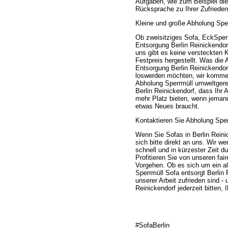
Aufgaben, wie zum Beispiel die
Rücksprache zu Ihrer Zufriedenh
Kleine und große Abholung Sper
Ob zweisitziges Sofa, EckSper
Entsorgung Berlin Reinickendorf
uns gibt es keine versteckten K
Festpreis hergestellt. Was die 
Entsorgung Berlin Reinickendorf
loswerden möchten, wir kommen
Abholung Sperrmüll umweltgerec
Berlin Reinickendorf, dass Ihr
mehr Platz bieten, wenn jemand
etwas Neues braucht.
Kontaktieren Sie Abholung Sperr
Wenn Sie Sofas in Berlin Rein
sich bitte direkt an uns. Wir w
schnell und in kürzester Zeit 
Profitieren Sie von unseren fa
Vorgehen. Ob es sich um ein al
Sperrmüll Sofa entsorgt Berlin
unserer Arbeit zufrieden sind -
Reinickendorf jederzeit bitten,
#SofaBerlin