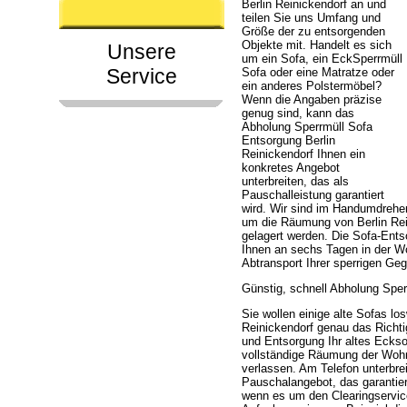
Berlin Reinickendorf an und
teilen Sie uns Umfang und
Größe der zu entsorgenden
Objekte mit. Handelt es sich
Unsere
um ein Sofa, ein EckSperrmüll
Service
Sofa oder eine Matratze oder
ein anderes Polstermöbel?
Wenn die Angaben präzise
genug sind, kann das
Abholung Sperrmüll Sofa
Entsorgung Berlin
Reinickendorf Ihnen ein
konkretes Angebot
unterbreiten, das als
Pauschalleistung garantiert
wird. Wir sind im Handumdrehe
um die Räumung von Berlin Rein
gelagert werden. Die Sofa-Entsor
Ihnen an sechs Tagen in der Wo
Abtransport Ihrer sperrigen G
Günstig, schnell Abholung Sper
Sie wollen einige alte Sofas l
Reinickendorf genau das Richtig
und Entsorgung Ihr altes Eckso
vollständige Räumung der Wohn
verlassen. Am Telefon unterbre
Pauschalangebot, das garantier
wenn es um den Clearingservic